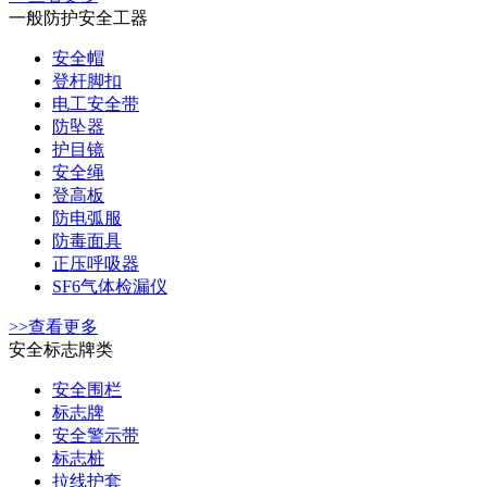
一般防护安全工器
安全帽
登杆脚扣
电工安全带
防坠器
护目镜
安全绳
登高板
防电弧服
防毒面具
正压呼吸器
SF6气体检漏仪
>>查看更多
安全标志牌类
安全围栏
标志牌
安全警示带
标志桩
拉线护套