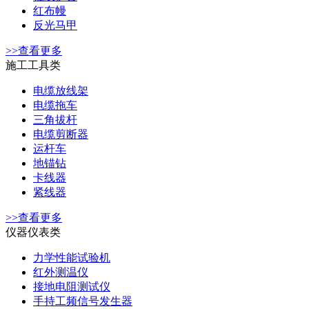
红布幔
反光马甲
>>查看更多
施工工具类
电缆放线架
电缆拖车
三角拔杆
电缆剪断器
运杆车
地锚钻
卡线器
紧线器
>>查看更多
仪器仪表类
力学性能试验机
红外测温仪
接地电阻测试仪
手持工频信号发生器