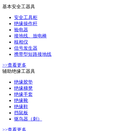
基本安全工器具
安全工具柜
绝缘操作杆
验电器
接地线、放电棒
核相仪
信号发生器
携带型短路接地线
>>查看更多
辅助绝缘工器具
绝缘胶垫
绝缘梯凳
绝缘手套
绝缘靴
绝缘鞋
挡鼠板
驱鸟器（刺）
>>查看更多