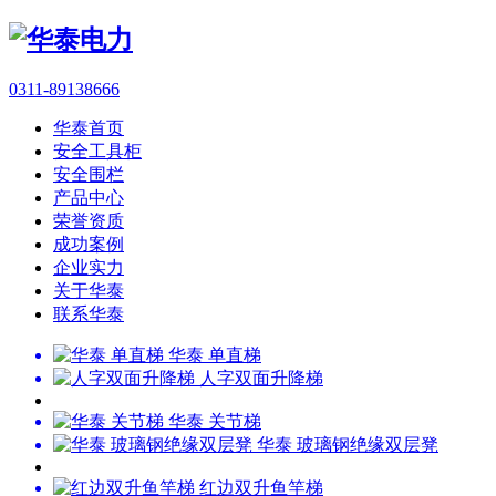
0311-89138666
华泰首页
安全工具柜
安全围栏
产品中心
荣誉资质
成功案例
企业实力
关于华泰
联系华泰
华泰 单直梯
人字双面升降梯
华泰 关节梯
华泰 玻璃钢绝缘双层凳
红边双升鱼竿梯