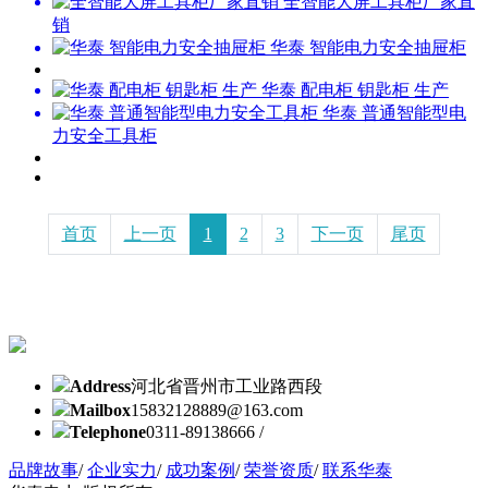
全智能大屏工具柜厂家直
销
华泰 智能电力安全抽屉柜
华泰 配电柜 钥匙柜 生产
华泰 普通智能型电
力安全工具柜
首页
上一页
1
2
3
下一页
尾页
Address
河北省晋州市工业路西段
Mailbox
15832128889@163.com
Telephone
0311-89138666 /
品牌故事
/
企业实力
/
成功案例
/
荣誉资质
/
联系华泰