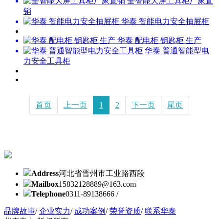
全智能大屏工具柜厂家直
销
华泰 智能电力安全抽屉柜
华泰 配电柜 钥匙柜 生产
华泰 普通智能型电
力安全工具柜
首页
上一页
1
2
下一页
尾页
Address
河北省晋州市工业路西段
Mailbox
15832128889@163.com
Telephone
0311-89138666 /
品牌故事
/
企业实力
/
成功案例
/
荣誉资质
/
联系华泰